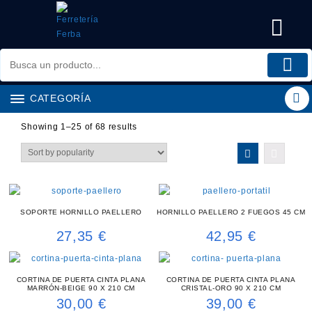
Saltar
al
contenido
CATEGORÍA
Showing 1–25 of 68 results
SOPORTE HORNILLO PAELLERO
HORNILLO PAELLERO 2 FUEGOS 45 CM
27,35
€
42,95
€
CORTINA DE PUERTA CINTA PLANA
CORTINA DE PUERTA CINTA PLANA
MARRÓN-BEIGE 90 X 210 CM
CRISTAL-ORO 90 X 210 CM
30,00
€
39,00
€