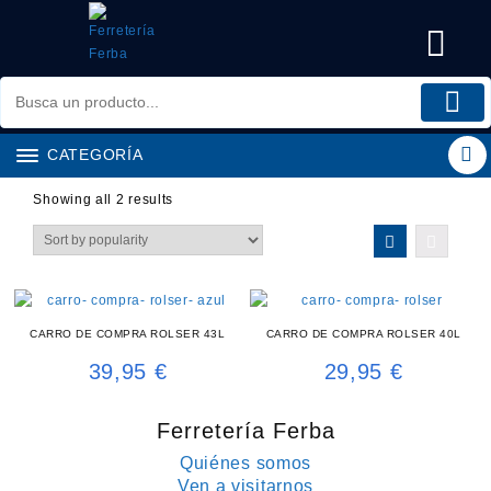
Saltar
al
contenido
CATEGORÍA
Showing all 2 results
CARRO DE COMPRA ROLSER 43L
CARRO DE COMPRA ROLSER 40L
39,95
€
29,95
€
Ferretería Ferba
Quiénes somos
Ven a visitarnos