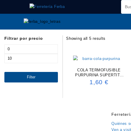
Saltar
al
contenido
Filtrar por precio
Showing all 5 results
Min
price
Max
price
COLA TERMOFUSIBLE
PURPURINA SUPERTITE
Filter
7X200MM
1,60
€
Ferreter
Quiénes 
Ven a visi