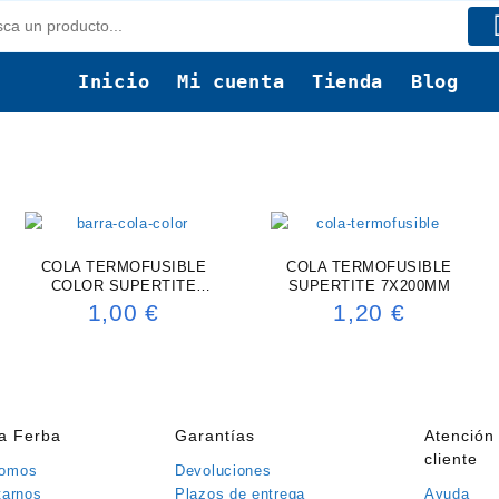
Inicio
Mi cuenta
Tienda
Blog
COLA TERMOFUSIBLE
COLA TERMOFUSIBLE
COLOR SUPERTITE
SUPERTITE 7X200MM
7X180MM
1,00
€
1,20
€
ía Ferba
Garantías
Atención 
cliente
somos
Devoluciones
tarnos
Plazos de entrega
Ayuda