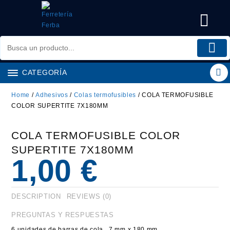
Saltar
al
contenido
CATEGORÍA
Home
/
Adhesivos
/
Colas termofusibles
/ COLA TERMOFUSIBLE
COLOR SUPERTITE 7X180MM
COLA TERMOFUSIBLE COLOR
SUPERTITE 7X180MM
1,00
€
DESCRIPTION
REVIEWS (0)
PREGUNTAS Y RESPUESTAS
6 unidades de barras de cola. 7 mm x 180 mm.