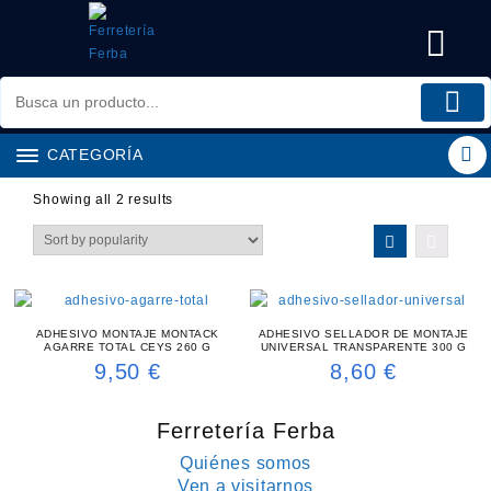
Saltar
al
contenido
CATEGORÍA
Showing all 2 results
ADHESIVO MONTAJE MONTACK
ADHESIVO SELLADOR DE MONTAJE
AGARRE TOTAL CEYS 260 G
UNIVERSAL TRANSPARENTE 300 G
9,50
€
8,60
€
Ferretería Ferba
Quiénes somos
Ven a visitarnos