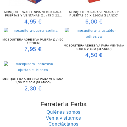
MOSQUITERA ADHESIVA NEGRA PARA
MOSQUITERA PARA VENTANAS Y
PUERTAS Y VENTANAS (2u) 75 X 220
PUERTAS 95 X 220CM (BLANCO)
CM
4,95
€
6,00
€
MOSQUITERA ADHESIVA PUERTA (2u) 50
X 220CM
MOSQUITERA ADHESIVA PARA VENTANA
7,95
€
1,80 X 2,40M (BLANCO)
4,50
€
MOSQUITERA ADHESIVA PARA VENTANA
1,50 X 2,00M (BLANCO)
2,30
€
Ferretería Ferba
Quiénes somos
Ven a visitarnos
Conctáctanos