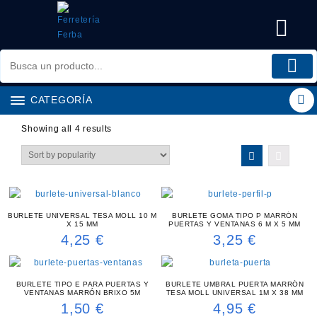
Saltar
al
contenido
CATEGORÍA
Showing all 4 results
BURLETE UNIVERSAL TESA MOLL 10 M
BURLETE GOMA TIPO P MARRÓN
X 15 MM
PUERTAS Y VENTANAS 6 M X 5 MM
4,25
€
3,25
€
BURLETE TIPO E PARA PUERTAS Y
BURLETE UMBRAL PUERTA MARRÓN
VENTANAS MARRÓN BRIXO 5M
TESA MOLL UNIVERSAL 1M X 38 MM
1,50
€
4,95
€