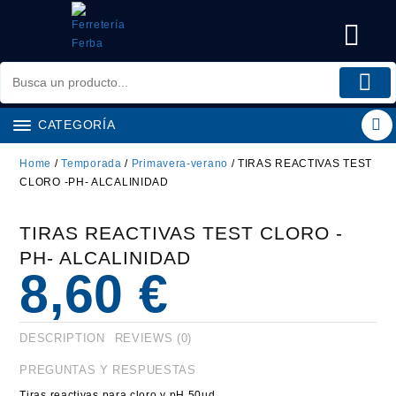
Saltar
al
contenido
CATEGORÍA
Home
/
Temporada
/
Primavera-verano
/ TIRAS REACTIVAS TEST
CLORO -PH- ALCALINIDAD
TIRAS REACTIVAS TEST CLORO -
PH- ALCALINIDAD
8,60
€
DESCRIPTION
REVIEWS (0)
PREGUNTAS Y RESPUESTAS
Tiras reactivas para cloro y pH 50ud.