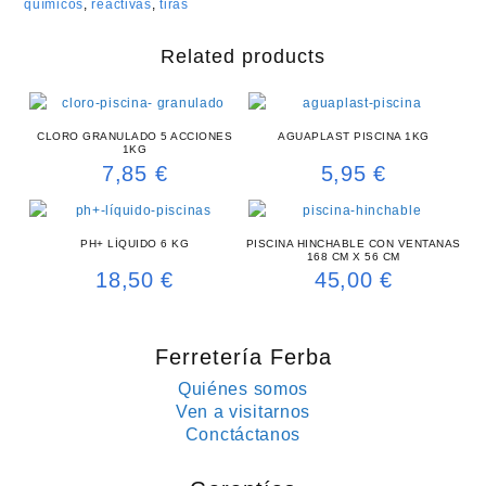
químicos
,
reactivas
,
tiras
Related products
CLORO GRANULADO 5 ACCIONES
AGUAPLAST PISCINA 1KG
1KG
7,85
€
5,95
€
PH+ LÍQUIDO 6 KG
PISCINA HINCHABLE CON VENTANAS
168 CM X 56 CM
18,50
€
45,00
€
Ferretería Ferba
Quiénes somos
Ven a visitarnos
Conctáctanos