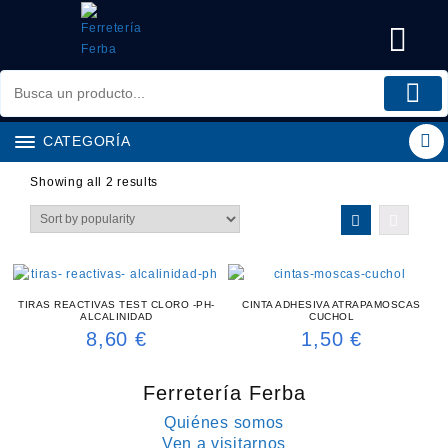
Saltar
al
contenido
CATEGORÍA
Showing all 2 results
TIRAS REACTIVAS TEST CLORO -PH-
CINTA ADHESIVA ATRAPAMOSCAS
ALCALINIDAD
CUCHOL
8,60
€
1,50
€
Ferretería Ferba
Quiénes somos
Ven a visitarnos