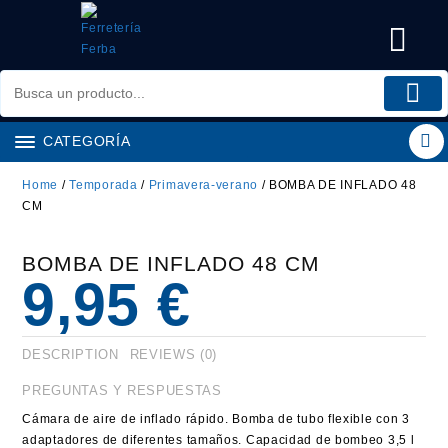
Saltar
al
contenido
CATEGORÍA
Home
/
Temporada
/
Primavera-verano
/ BOMBA DE INFLADO 48
CM
BOMBA DE INFLADO 48 CM
9,95
€
DESCRIPTION
REVIEWS (0)
PREGUNTAS Y RESPUESTAS
Cámara de aire de inflado rápido. Bomba de tubo flexible con 3
adaptadores de diferentes tamaños. Capacidad de bombeo 3,5 l