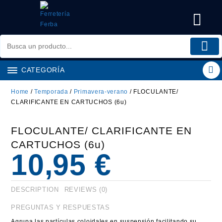
Saltar
al
contenido
CATEGORÍA
Home
/
Temporada
/
Primavera-verano
/ FLOCULANTE/
CLARIFICANTE EN CARTUCHOS (6u)
FLOCULANTE/ CLARIFICANTE EN
CARTUCHOS (6u)
10,95
€
DESCRIPTION
REVIEWS (0)
PREGUNTAS Y RESPUESTAS
Agrupa las partículas coloidales en suspensión facilitando su