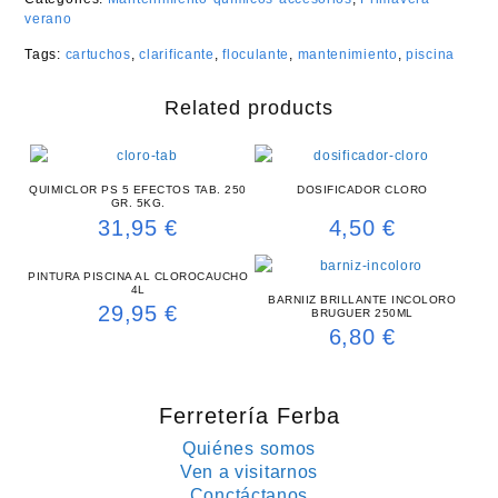
verano
Tags:
cartuchos
,
clarificante
,
floculante
,
mantenimiento
,
piscina
Related products
QUIMICLOR PS 5 EFECTOS TAB. 250
DOSIFICADOR CLORO
GR. 5KG.
31,95
€
4,50
€
PINTURA PISCINA AL CLOROCAUCHO
4L
BARNIIZ BRILLANTE INCOLORO
29,95
€
BRUGUER 250ML
6,80
€
Ferretería Ferba
Quiénes somos
Ven a visitarnos
Conctáctanos