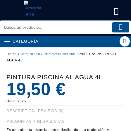
Saltar
al
contenido
CATEGORÍA
Home
/
Temporada
/
Primavera-verano
/ PINTURA PISCINA AL
AGUA 4L
PINTURA PISCINA AL AGUA 4L
19,50
€
Out of stock
DESCRIPTION
REVIEWS (0)
PREGUNTAS Y RESPUESTAS
Es una pintura especialmente destinada a la protección y