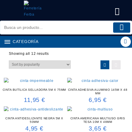
Saltar
al
contenido
CATEGORÍA
Showing all 12 results
CINTA BUTÍLICA SELLADORA 5M X 75MM
CINTA ADHESIVA ALUMINIO 145M X 48
MM
11,95
€
6,95
€
CINTA ANTIDESLIZANTE NEGRA 5M X
CINTA AMERICANA MULTIUSO GRIS
50MM
TESA 10M X 48MM
4,95
€
3,65
€