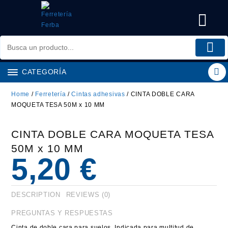
Saltar
al
contenido
CATEGORÍA
Home
/
Ferretería
/
Cintas adhesivas
/ CINTA DOBLE CARA
MOQUETA TESA 50M x 10 MM
CINTA DOBLE CARA MOQUETA TESA
50M x 10 MM
5,20
€
DESCRIPTION
REVIEWS (0)
PREGUNTAS Y RESPUESTAS
Cinta de doble cara para suelos. Indicada para multitud de