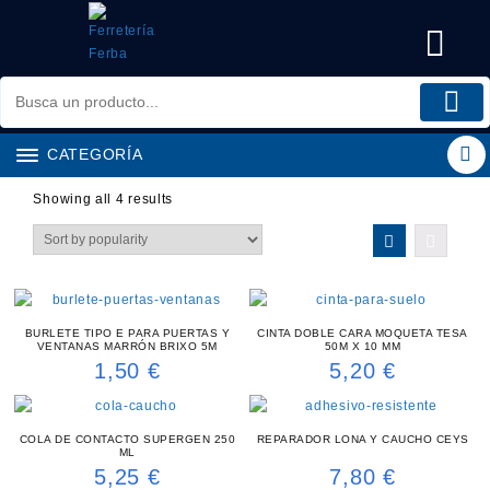
Saltar
al
contenido
CATEGORÍA
Showing all 4 results
BURLETE TIPO E PARA PUERTAS Y
CINTA DOBLE CARA MOQUETA TESA
VENTANAS MARRÓN BRIXO 5M
50M X 10 MM
1,50
€
5,20
€
COLA DE CONTACTO SUPERGEN 250
REPARADOR LONA Y CAUCHO CEYS
ML
5,25
€
7,80
€