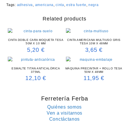
Tags:
adhesiva
,
americana
,
cinta
,
estra fuerte
,
negra
Related products
CINTA DOBLE CARA MOQUETA TESA
CINTA AMERICANA MULTIUSO GRIS
50M X 10 MM
TESA 10M X 48MM
5,20
€
3,65
€
ESMALTE TITAN ANTICALÓRICA
MÁQUINA PRECINTAR + ROLLO TESA
375ML
50M X 48MM
12,10
€
11,95
€
Ferretería Ferba
Quiénes somos
Ven a visitarnos
Conctáctanos