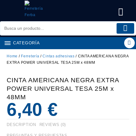
Saltar
al
contenido
CATEGORÍA
Home
/
Ferretería
/
Cintas adhesivas
/ CINTA AMERICANA NEGRA
EXTRA POWER UNIVERSAL TESA 25M x 48MM
CINTA AMERICANA NEGRA EXTRA
POWER UNIVERSAL TESA 25M x
48MM
6,40
€
DESCRIPTION
REVIEWS (0)
PREGUNTAS Y RESPUESTAS