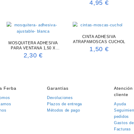
VENTANAS (2u) 75 X 220 CM
4,95
€
CINTA ADHESIVA
ATRAPAMOSCAS CUCHOL
MOSQUITERA ADHESIVA
1,50
€
PARA VENTANA 1,50 X
2,00M (BLANCO)
2,30
€
ía Ferba
Garantías
Atención 
cliente
somos
Devoluciones
tarnos
Plazos de entrega
Ayuda
nos
Métodos de pago
Seguimien
pedidos
Gastos de
Facturas