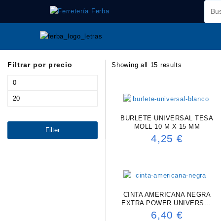
Saltar
al
contenido
Filtrar por precio
Showing all 15 results
Min
price
Max
price
BURLETE UNIVERSAL TESA
MOLL 10 M X 15 MM
Filter
4,25
€
CINTA AMERICANA NEGRA
EXTRA POWER UNIVERSAL
TESA 25M X 48MM
6,40
€