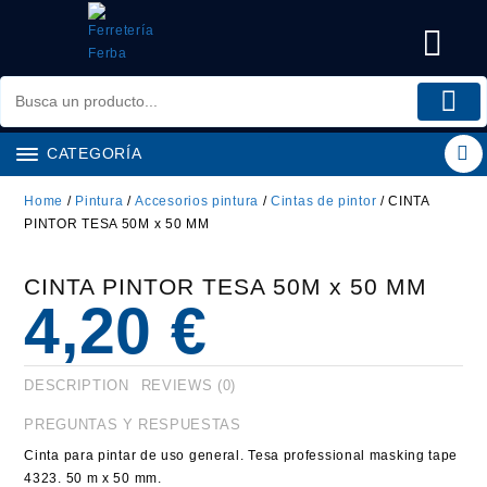
Saltar
al
contenido
CATEGORÍA
Home
/
Pintura
/
Accesorios pintura
/
Cintas de pintor
/ CINTA
PINTOR TESA 50M x 50 MM
CINTA PINTOR TESA 50M x 50 MM
4,20
€
DESCRIPTION
REVIEWS (0)
PREGUNTAS Y RESPUESTAS
Cinta para pintar de uso general. Tesa professional masking tape
4323. 50 m x 50 mm.