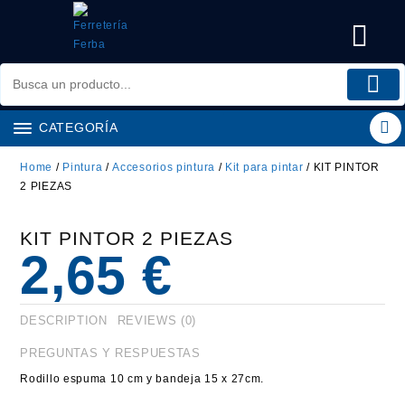
Saltar
al
contenido
CATEGORÍA
Home
/
Pintura
/
Accesorios pintura
/
Kit para pintar
/ KIT PINTOR
2 PIEZAS
KIT PINTOR 2 PIEZAS
2,65
€
DESCRIPTION
REVIEWS (0)
PREGUNTAS Y RESPUESTAS
Rodillo espuma 10 cm y bandeja 15 x 27cm.