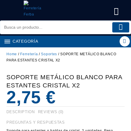
Saltar
al
contenido
CATEGORÍA
Home
/
Ferretería
/
Soportes
/ SOPORTE METÁLICO BLANCO
PARA ESTANTES CRISTAL X2
SOPORTE METÁLICO BLANCO PARA
ESTANTES CRISTAL X2
2,75
€
DESCRIPTION
REVIEWS (0)
PREGUNTAS Y RESPUESTAS
Soporte para estantes o baldas de cristal. 2 unidades. Peso