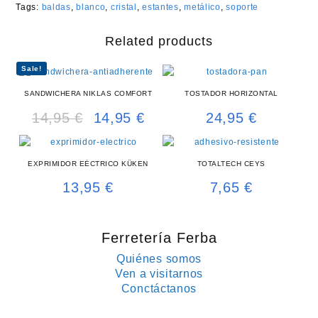
Tags:
baldas
,
blanco
,
cristal
,
estantes
,
metálico
,
soporte
Related products
Sale!
SANDWICHERA NIKLAS COMFORT
TOSTADOR HORIZONTAL
14,95
€
14,95
€
24,95
€
Original
Current
price
price
was:
is:
14,95 €.
14,95 €.
EXPRIMIDOR EÉCTRICO KÜKEN
TOTALTECH CEYS
13,95
€
7,65
€
Ferretería Ferba
Quiénes somos
Ven a visitarnos
Conctáctanos