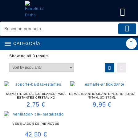
Saltar
al
contenido
CATEGORÍA
Showing all 3 results
SOPORTE METÁLICO BLANCO PARA
ESMALTE ANTIOXIDANTE NEGRO FORJA
ESTANTES CRISTAL X2
TITANLUX 375ML
2,75
€
9,95
€
VENTILADOR DE PIE NOVUS
42,50
€