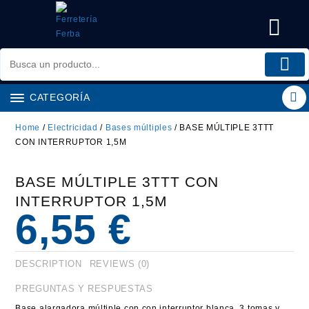
Saltar
al
contenido
CATEGORÍA
Home
/
Electricidad
/
Bases múltiples
/ BASE MÚLTIPLE 3TTT
CON INTERRUPTOR 1,5M
BASE MÚLTIPLE 3TTT CON
INTERRUPTOR 1,5M
6,55
€
DESCRIPTION
REVIEWS (0)
PREGUNTAS Y RESPUESTAS
Base alargadora múltiple con con interruptor blanca. 3 tomas y