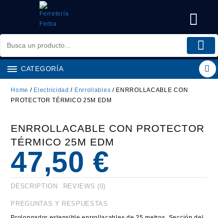
Saltar
al
contenido
CATEGORÍA
Home
/
Electricidad
/
Enrrollables
/ ENRROLLACABLE CON
PROTECTOR TÉRMICO 25M EDM
ENRROLLACABLE CON PROTECTOR
TÉRMICO 25M EDM
47,50
€
DESCRIPTION
REVIEWS (0)
PREGUNTAS Y RESPUESTAS
Prolongador extensible enrrollacables de 25 metros. Sección del