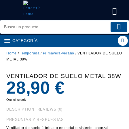
Saltar
al
contenido
CATEGORÍA
Home
/
Temporada
/
Primavera-verano
/ VENTILADOR DE SUELO
METAL 38W
VENTILADOR DE SUELO METAL 38W
28,90
€
Out of stock
DESCRIPTION
REVIEWS (0)
PREGUNTAS Y RESPUESTAS
Ventilador de suelo fabricado en metal resistente, cabezal