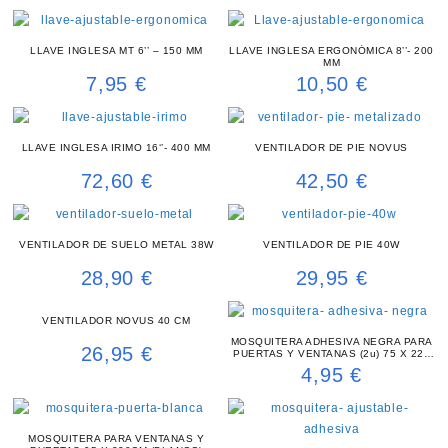
LLAVE INGLESA MT 6’’ – 150 MM
LLAVE INGLESA ERGONÓMICA 8’’- 200
MM
7,95
€
10,50
€
LLAVE INGLESA IRIMO 16‘’- 400 MM
VENTILADOR DE PIE NOVUS
72,60
€
42,50
€
VENTILADOR DE SUELO METAL 38W
VENTILADOR DE PIE 40W
28,90
€
29,95
€
VENTILADOR NOVUS 40 CM
MOSQUITERA ADHESIVA NEGRA PARA
26,95
€
PUERTAS Y VENTANAS (2u) 75 X 220
CM
4,95
€
MOSQUITERA PARA VENTANAS Y