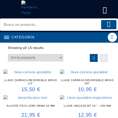
Saltar
al
contenido
CATEGORÍA
Showing all 15 results
LLAVE CARRACA REVERSIBLE BRIXO
LLAVE CARRACA REVERSIBLE BRIXO
1/2’’
3/8’’
15,50
€
10,95
€
ALICATE PICO LORO IRIMO 40 MM
LLAVE INGLESA MT 10’’ – 250 MM
21,95
€
12,95
€