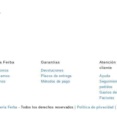
W
ía Ferba
Garantías
Atención 
cliente
somos
Devoluciones
tarnos
Plazos de entrega
Ayuda
nos
Métodos de pago
Seguimien
pedidos
Gastos de
Facturas
tería Ferba
- Todos los derechos reservados
| Política de privacidad
|