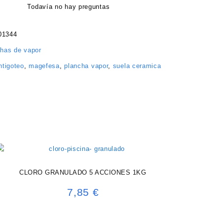
Todavía no hay preguntas
01344
has de vapor
ntigoteo
,
magefesa
,
plancha vapor
,
suela ceramica
CLORO GRANULADO 5 ACCIONES 1KG
7,85
€