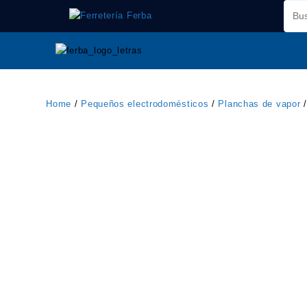
Saltar
al
contenido
Home
/
Pequeños electrodomésticos
/
Planchas de vapor
/