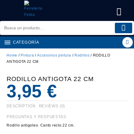
Saltar
al
contenido
CATEGORÍA
Home
/
Pintura
/
Accesorios pintura
/
Rodillos
/ RODILLO
ANTIGOTA 22 CM
RODILLO ANTIGOTA 22 CM
3,95
€
DESCRIPTION
REVIEWS (0)
PREGUNTAS Y RESPUESTAS
Rodillo antigoteo. Canto recto.22 cm.