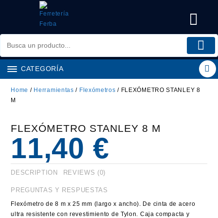
Saltar
al
contenido
CATEGORÍA
Home
/
Herramientas
/
Flexómetros
/ FLEXÓMETRO STANLEY 8
M
FLEXÓMETRO STANLEY 8 M
11,40
€
DESCRIPTION
REVIEWS (0)
PREGUNTAS Y RESPUESTAS
Flexómetro de 8 m x 25 mm (largo x ancho). De cinta de acero
ultra resistente con revestimiento de Tylon. Caja compacta y