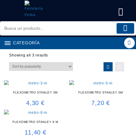
Saltar
al
contenido
CATEGORÍA
Showing all 3 results
FLEXÓMETRO STANLEY 3M
FLEXÓMETRO STANLEY 5M
4,30
€
7,20
€
FLEXÓMETRO STANLEY 8 M
11,40
€