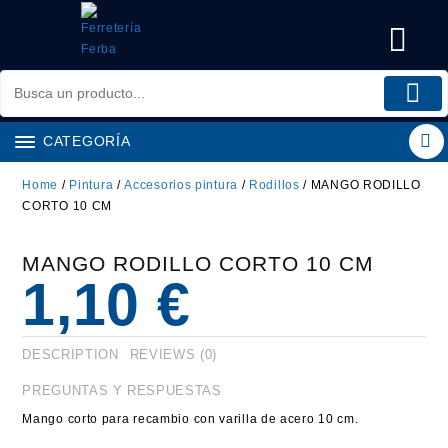
Saltar
al
contenido
CATEGORÍA
Home
/
Pintura
/
Accesorios pintura
/
Rodillos
/ MANGO RODILLO
CORTO 10 CM
MANGO RODILLO CORTO 10 CM
1,10
€
DESCRIPTION
REVIEWS (0)
PREGUNTAS Y RESPUESTAS
Mango corto para recambio con varilla de acero 10 cm.