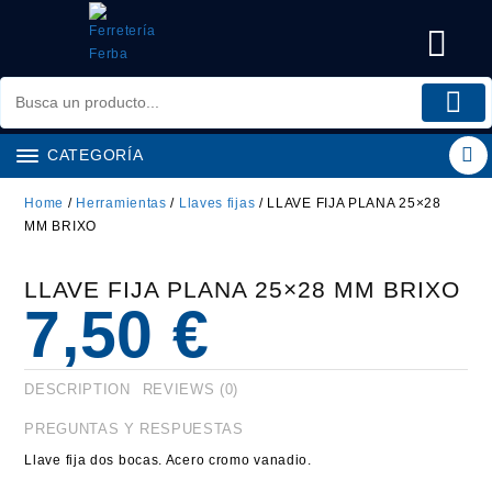
Saltar
al
contenido
CATEGORÍA
Home
/
Herramientas
/
Llaves fijas
/ LLAVE FIJA PLANA 25×28
MM BRIXO
LLAVE FIJA PLANA 25×28 MM BRIXO
7,50
€
DESCRIPTION
REVIEWS (0)
PREGUNTAS Y RESPUESTAS
Llave fija dos bocas. Acero cromo vanadio.