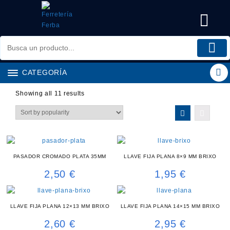
Saltar
al
contenido
CATEGORÍA
Showing all 11 results
PASADOR CROMADO PLATA 35MM
LLAVE FIJA PLANA 8×9 MM BRIXO
2,50
€
1,95
€
LLAVE FIJA PLANA 12×13 MM BRIXO
LLAVE FIJA PLANA 14×15 MM BRIXO
2,60
€
2,95
€