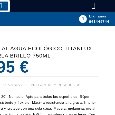
Llámanos
961445744
 AL AGUA ECOLÓGICO TITANLUX
RLA BRILLO 750ML
,95
€
REVIEWS (0)
PREGUNTAS Y RESPUESTAS
20´. No huele. Apto para todas las superficies. Súper
esistente y flexible. Máxima resistencia a la grasa. Interior
ra y protege con una sola capa: Madera, melamina, metal,
o, cerámica porosa, PVC, … en interior y en exterior. Con