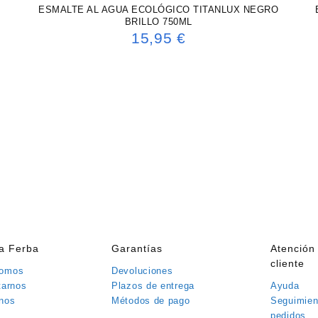
ESMALTE AL AGUA ECOLÓGICO TITANLUX NEGRO
BRILLO 750ML
15,95
€
ía Ferba
Garantías
Atención 
cliente
somos
Devoluciones
tarnos
Plazos de entrega
Ayuda
nos
Métodos de pago
Seguimien
pedidos