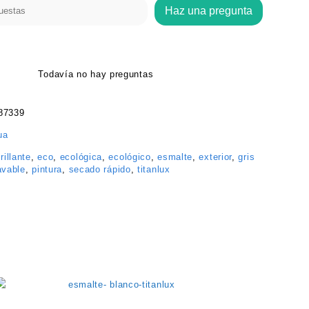
Haz una pregunta
Todavía no hay preguntas
87339
ua
rillante
,
eco
,
ecológica
,
ecológico
,
esmalte
,
exterior
,
gris
avable
,
pintura
,
secado rápido
,
titanlux