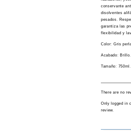
conservante ant
disolventes ali
pesados. Respe
garantiza las p
flexibilidad y l
Color: Gris perl
Acabado: Brillo
Tamaño: 750ml.
There are no re
Only logged in 
review.