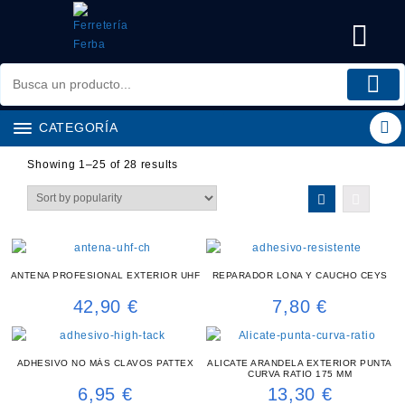
Saltar
al
contenido
CATEGORÍA
Showing 1–25 of 28 results
ANTENA PROFESIONAL EXTERIOR UHF
REPARADOR LONA Y CAUCHO CEYS
42,90
€
7,80
€
ADHESIVO NO MÁS CLAVOS PATTEX
ALICATE ARANDELA EXTERIOR PUNTA
CURVA RATIO 175 MM
6,95
€
13,30
€