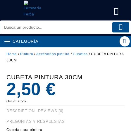
Saltar
al
contenido
CATEGORÍA
Home
/
Pintura
/
Accesorios pintura
/
Cubetas
/ CUBETA PINTURA
30CM
CUBETA PINTURA 30CM
2,50
€
Out of stock
DESCRIPTION
REVIEWS (0)
PREGUNTAS Y RESPUESTAS
Cubeta para pintura.