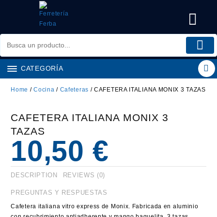
Saltar
al
contenido
CATEGORÍA
Home
/
Cocina
/
Cafeteras
/ CAFETERA ITALIANA MONIX 3 TAZAS
CAFETERA ITALIANA MONIX 3
TAZAS
10,50
€
DESCRIPTION
REVIEWS (0)
PREGUNTAS Y RESPUESTAS
Cafetera italiana vitro express de Monix. Fabricada en aluminio
con recubrimiento antiadherente y mango baquelita. 3 tazas.