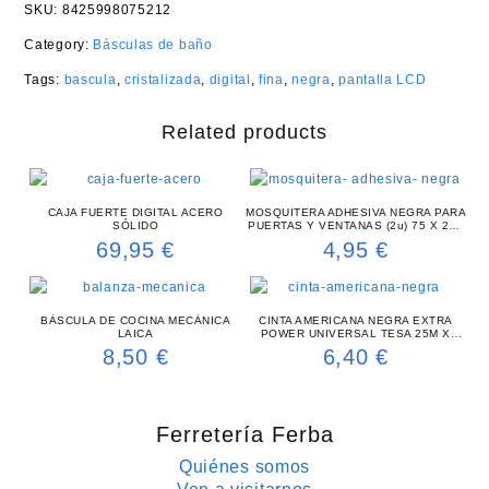
SKU:
8425998075212
Category:
Básculas de baño
Tags:
bascula
,
cristalizada
,
digital
,
fina
,
negra
,
pantalla LCD
Related products
CAJA FUERTE DIGITAL ACERO
MOSQUITERA ADHESIVA NEGRA PARA
SÓLIDO
PUERTAS Y VENTANAS (2u) 75 X 220
CM
69,95
€
4,95
€
BÁSCULA DE COCINA MECÁNICA
CINTA AMERICANA NEGRA EXTRA
LAICA
POWER UNIVERSAL TESA 25M X
48MM
8,50
€
6,40
€
Ferretería Ferba
Quiénes somos