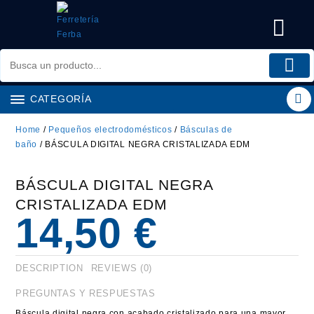
Saltar
al
contenido
CATEGORÍA
Home
/
Pequeños electrodomésticos
/
Básculas de
baño
/ BÁSCULA DIGITAL NEGRA CRISTALIZADA EDM
BÁSCULA DIGITAL NEGRA
CRISTALIZADA EDM
14,50
€
DESCRIPTION
REVIEWS (0)
PREGUNTAS Y RESPUESTAS
Báscula digital negra con acabado cristalizado para una mayor