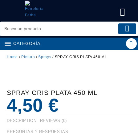
Saltar
al
contenido
CATEGORÍA
Home
/
Pintura
/
Sprays
/ SPRAY GRIS PLATA 450 ML
SPRAY GRIS PLATA 450 ML
4,50
€
DESCRIPTION
REVIEWS (0)
PREGUNTAS Y RESPUESTAS