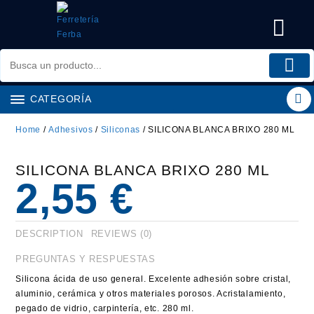
Saltar
al
contenido
CATEGORÍA
Home
/
Adhesivos
/
Siliconas
/ SILICONA BLANCA BRIXO 280 ML
SILICONA BLANCA BRIXO 280 ML
2,55
€
DESCRIPTION
REVIEWS (0)
PREGUNTAS Y RESPUESTAS
Silicona ácida de uso general. Excelente adhesión sobre cristal,
aluminio, cerámica y otros materiales porosos. Acristalamiento,
pegado de vidrio, carpintería, etc. 280 ml.