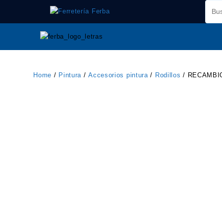
Saltar
al
contenido
Home
/
Pintura
/
Accesorios pintura
/
Rodillos
/ RECAMBIO