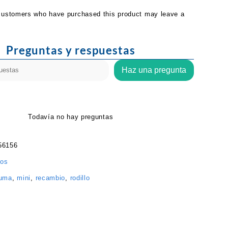
customers who have purchased this product may leave a
Preguntas y respuestas
Haz una pregunta
Todavía no hay preguntas
56156
los
uma
,
mini
,
recambio
,
rodillo