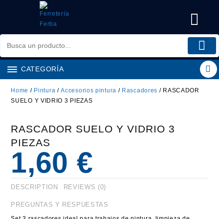
Saltar
al
contenido
CATEGORÍA
Home
/
Pintura
/
Accesorios pintura
/
Rascadores
/ RASCADOR
SUELO Y VIDRIO 3 PIEZAS
RASCADOR SUELO Y VIDRIO 3
PIEZAS
1,60
€
DESCRIPTION
REVIEWS (0)
PREGUNTAS Y RESPUESTAS
Set 3 rascadores ideal para trabajos de pintura, limpieza de