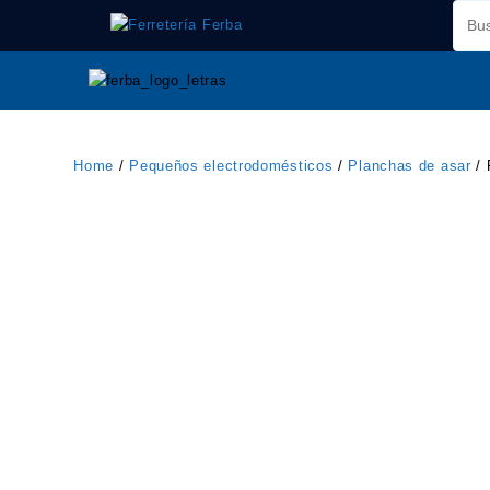
Saltar
al
contenido
Home
/
Pequeños electrodomésticos
/
Planchas de asar
/ 