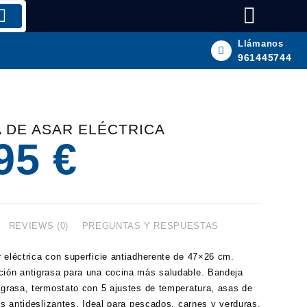
Llámanos
961445744
 DE ASAR ELÉCTRICA
,95
€
REVIEWS (0)
PREGUNTAS Y RESPUESTAS
 eléctrica con superficie antiadherente de 47×26 cm.
ión antigrasa para una cocina más saludable. Bandeja
egrasa, termostato con 5 ajustes de temperatura, asas de
tas antideslizantes. Ideal para pescados, carnes y verduras.