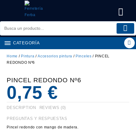
Saltar
al
contenido
CATEGORÍA
Home
/
Pintura
/
Accesorios pintura
/
Pinceles
/ PINCEL
REDONDO Nº6
PINCEL REDONDO Nº6
0,75
€
DESCRIPTION
REVIEWS (0)
PREGUNTAS Y RESPUESTAS
Pincel redondo con mango de madera.