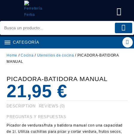
Saltar
al
contenido
CATEGORÍA
Home
/
Cocina
/
Utensilios de cocina
/ PICADORA-BATIDORA
MANUAL
PICADORA-BATIDORA MANUAL
21,95
€
DESCRIPTION
REVIEWS (0)
PREGUNTAS Y RESPUESTAS
Picador de verduras/fruta y batidora manual con una capacidad
de 1l. Utiliza cuchillas para picar y cortar verdura, frutos secos,