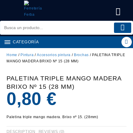
Saltar
al
contenido
CATEGORÍA
Home
/
Pintura
/
Accesorios pintura
/
Brochas
/ PALETINA TRIPLE
MANGO MADERA BRIXO Nº 15 (28 MM)
PALETINA TRIPLE MANGO MADERA
BRIXO Nº 15 (28 MM)
0,80
€
Paletina triple mango madera. Brixo nº 15. (28mm)
DESCRIPTION
REVIEWS (0)