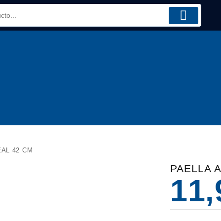
EAL 42 CM
PAELLA 
11