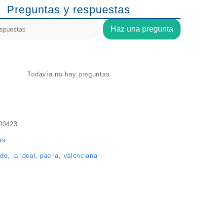
Preguntas y respuestas
Haz una pregunta
Todavía no hay preguntas
00423
as
ido
,
la ideal
,
paella
,
valenciana