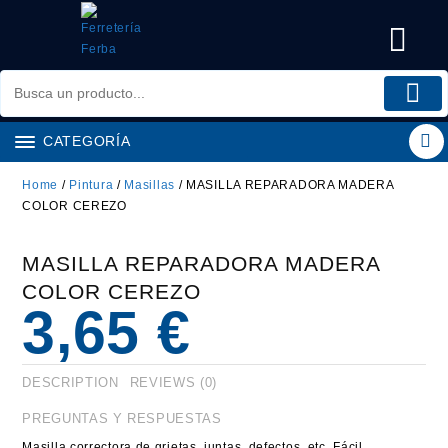
Saltar
al
contenido
CATEGORÍA
Home
/
Pintura
/
Masillas
/ MASILLA REPARADORA MADERA
COLOR CEREZO
MASILLA REPARADORA MADERA
COLOR CEREZO
3,65
€
DESCRIPTION
REVIEWS (0)
PREGUNTAS Y RESPUESTAS
Masilla correctora de grietas, juntas, defectos, etc. Fácil