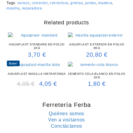
Tags:
cerezo
,
corrector
,
correctora
,
grietas
,
juntas
,
madera
,
masilla
,
reparadora
Related products
AGUAPLAST STANDARD EN POLVO
AGUAPLAST EXTERIOR EN POLVO
1KG
6KG
3,70
€
20,80
€
Sale!
AGUAPLAST MASILLA INSTANTÁNEA
CEMENTO COLA BLANCO EN POLVO
1KG
4,05
€
4,05
€
1,80
€
Original
Current
price
price
was:
is:
4,05 €.
4,05 €.
Ferretería Ferba
Quiénes somos
Ven a visitarnos
Conctáctanos