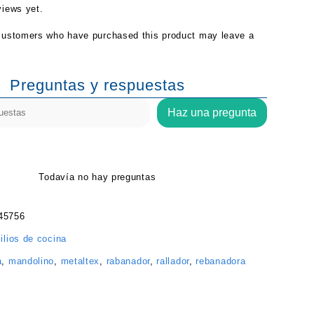
views yet.
customers who have purchased this product may leave a
Preguntas y respuestas
Haz una pregunta
Todavía no hay preguntas
45756
ilios de cocina
a
,
mandolino
,
metaltex
,
rabanador
,
rallador
,
rebanadora