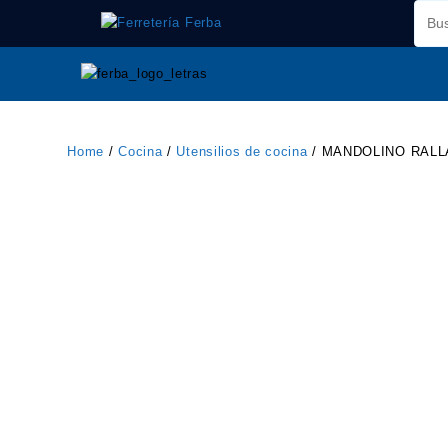
Saltar
al
contenido
Home
/
Cocina
/
Utensilios de cocina
/ MANDOLINO RAL