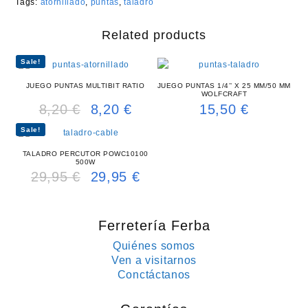
Tags:
atornillado
,
puntas
,
taladro
Related products
Sale!
JUEGO PUNTAS MULTIBIT RATIO
JUEGO PUNTAS 1/4’’ X 25 MM/50 MM
WOLFCRAFT
8,20
€
8,20
€
15,50
€
Original
Current
price
price
Sale!
was:
is:
8,20 €.
8,20 €.
TALADRO PERCUTOR POWC10100
500W
29,95
€
29,95
€
Original
Current
price
price
was:
is:
29,95 €.
29,95 €.
Ferretería Ferba
Quiénes somos
Ven a visitarnos
Conctáctanos