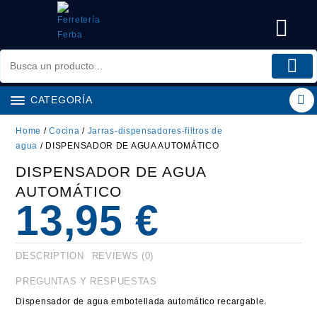
Saltar
al
contenido
CATEGORÍA
Home
/
Cocina
/
Jarras-dispensadores-filtros de
agua
/ DISPENSADOR DE AGUA AUTOMÁTICO
DISPENSADOR DE AGUA
AUTOMÁTICO
13,95
€
DESCRIPTION
REVIEWS (0)
PREGUNTAS Y RESPUESTAS
Dispensador de agua embotellada automático recargable.